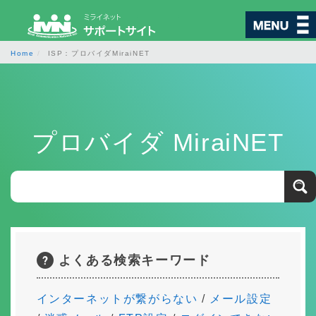
Home
ISP：プロバイダMiraiNET
サポート
サービスから探す
プロバイダ MiraiNET
お困りごとから探す
ご契約・各種変更
よくある検索キーワード
ご契約内容確認
ご契約内容の変更
インターネットが繋がらない
/
メール設定