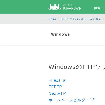
障害・
Home
ISP：ジャパンネットから移行
サポート
Windows
サービスから探す
お困りごとから探す
WindowsのFTP
ご契約・各種変更
FileZilla
FFFTP
ご契約内容確認
NextFTP
ご契約内容の変更
ホームページビルダー13