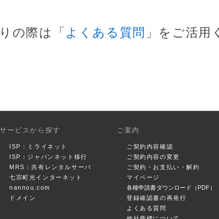
りの際は「
よくある質問
」をご活用
サービスから探す
ご案内
ISP：ミライネット
ご契約内容確認
ISP：ジャパンネット移行
ご契約内容の変更
MRS：共有レンタルサーバ
ご契約・お支払い・解約
七宗町光インターネット
マイページ
nannou.com
各種申請書ダウンロード（PDF）
ドメイン
登録確認書の再発行
よくある質問
他社商標について