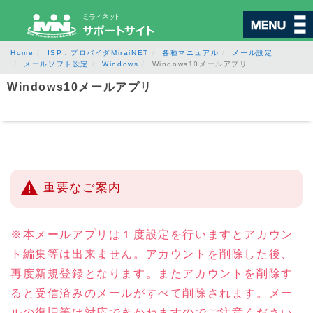
Home
ISP：プロバイダMiraiNET
各種マニュアル
メール設定
メールソフト設定
Windows
Windows10メールアプリ
サポート
Windows10メールアプリ
サービスから探す
お困りごとから探す
重要なご案内
ご契約・各種変更
※本メールアプリは１度設定を行いますとアカウン
ト編集等は出来ません。アカウントを削除した後、
ご契約内容確認
再度新規登録となります。またアカウントを削除す
ご契約内容の変更
ると受信済みのメールがすべて削除されます。メー
ルの復旧等は対応できかねますのでご注意ください